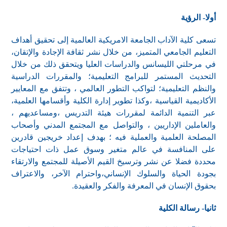
أولا- الرؤية
تسعى كلية الآداب الجامعة الامريكية العالمية إلى تحقيق أهداف
التعليم الجامعي المتميز، من خلال نشر ثقافة الإجادة والإتقان،
في مرحلتي الليسانس والدراسات العليا ويتحقق ذلك من خلال
التحديث المستمر للبرامج التعليمية؛ والمقررات الدراسية
والنظم التعليمية؛ لتواكب التطور العالمي ، وتتفق مع المعايير
الأكاديمية القياسية ،وكذا تطوير إدارة الكلية وأقسامها العلمية،
عبر التنمية الدائمة لمقررات هيئة التدريس ،ومساعديهم ،
والعاملين الإداريين ، والتواصل مع المجتمع المدني وأصحاب
المصلحة العلمية والعملية فيه ؛ بهدف إعداد خريجين قادرين
على المنافسة في عالم متغير وسوق عمل ذات احتياجات
محددة فضلا عن نشر وترسيخ القيم الأصيلة للمجتمع والارتقاء
بجودة الحياة والسلوك الإنساني،واحترام الآخر، والاعتراف
بحقوق الإنسان في المعرفة والفكر والعقيدة.
ثانيا- رسالة الكلية