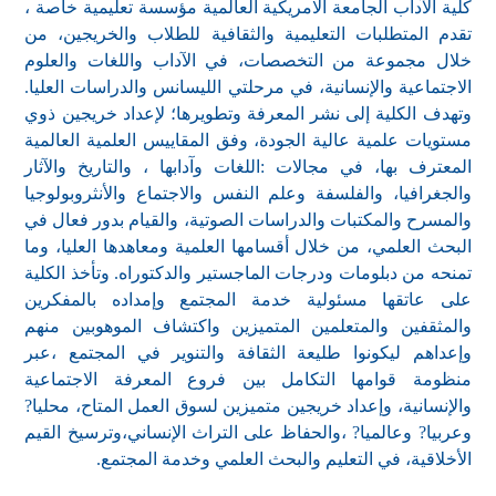
كلية الآداب الجامعة الامريكية العالمية مؤسسة تعليمية خاصة ،
تقدم المتطلبات التعليمية والثقافية للطلاب والخريجين، من
خلال مجموعة من التخصصات، في الآداب واللغات والعلوم
الاجتماعية والإنسانية، في مرحلتي الليسانس والدراسات العليا.
وتهدف الكلية إلى نشر المعرفة وتطويرها؛ لإعداد خريجين ذوي
مستويات علمية عالية الجودة، وفق المقاييس العلمية العالمية
المعترف بها، في مجالات :اللغات وآدابها ، والتاريخ والآثار
والجغرافيا، والفلسفة وعلم النفس والاجتماع والأنثروبولوجيا
والمسرح والمكتبات والدراسات الصوتية، والقيام بدور فعال في
البحث العلمي، من خلال أقسامها العلمية ومعاهدها العليا، وما
تمنحه من دبلومات ودرجات الماجستير والدكتوراه. وتأخذ الكلية
على عاتقها مسئولية خدمة المجتمع وإمداده بالمفكرين
والمثقفين والمتعلمين المتميزين واكتشاف الموهوبين منهم
وإعداهم ليكونوا طليعة الثقافة والتنوير في المجتمع ،عبر
منظومة قوامها التكامل بين فروع المعرفة الاجتماعية
والإنسانية، وإعداد خريجين متميزين لسوق العمل المتاح، محليا?
وعربيا? وعالميا? ،والحفاظ على التراث الإنساني،وترسيخ القيم
الأخلاقية، في التعليم والبحث العلمي وخدمة المجتمع.