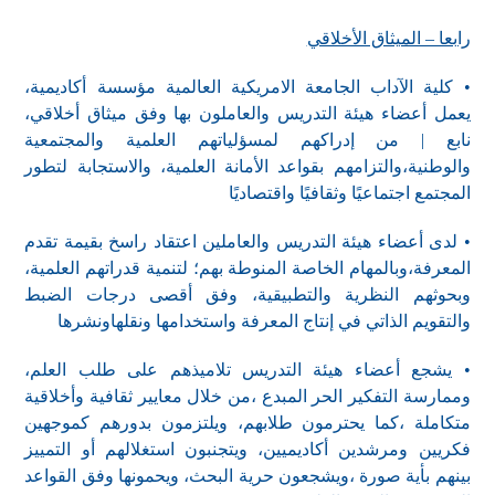
رابعا – الميثاق الأخلاقي
• كلية الآداب الجامعة الامريكية العالمية مؤسسة أكاديمية،
يعمل أعضاء هيئة التدريس والعاملون بها وفق ميثاق أخلاقي،
نابع | من إدراكهم لمسؤلياتهم العلمية والمجتمعية
والوطنية،والتزامهم بقواعد الأمانة العلمية، والاستجابة لتطور
المجتمع اجتماعيًا وثقافيًا واقتصاديًا
• لدى أعضاء هيئة التدريس والعاملين اعتقاد راسخ بقيمة تقدم
المعرفة،وبالمهام الخاصة المنوطة بهم؛ لتنمية قدراتهم العلمية،
وبحوثهم النظرية والتطبيقية، وفق أقصى درجات الضبط
والتقويم الذاتي في إنتاج المعرفة واستخدامها ونقلهاونشرها
• يشجع أعضاء هيئة التدريس تلاميذهم على طلب العلم،
وممارسة التفكير الحر المبدع ،من خلال معايير ثقافية وأخلاقية
متكاملة ،كما يحترمون طلابهم، ويلتزمون بدورهم كموجهين
فكريين ومرشدين أكاديميين، ويتجنبون استغلالهم أو التمييز
بينهم بأية صورة ،ويشجعون حرية البحث، ويحمونها وفق القواعد