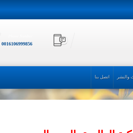
Phone Number
0016106999856
 والنشر
اتصل بنا