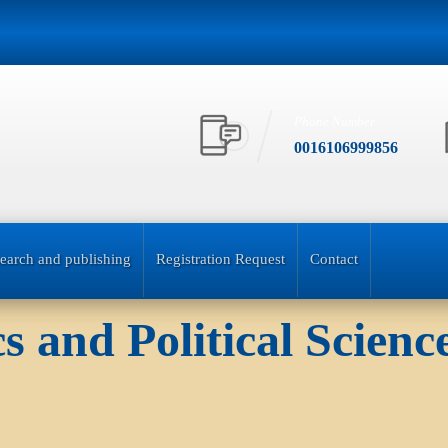
Phone Number
0016106999856
earch and publishing
Registration Request
Contact
s and Political Scien