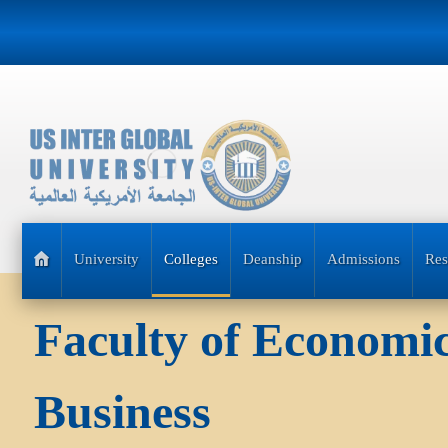
University
Colleges
Deanship
Admissions
Res
Faculty of Economic
Business