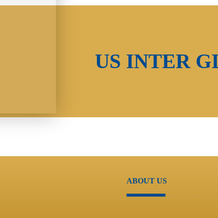
US INTER G
ABOUT US
About Us